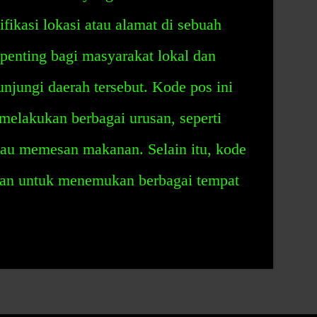
fikasi lokasi atau alamat di sebuah
 penting bagi masyarakat lokal dan
jungi daerah tersebut. Kode pos ini
lakukan berbagai urusan, seperti
tau memesan makanan. Selain itu, kode
an untuk menemukan berbagai tempat