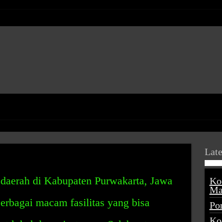
Late
 daerah di Kabupaten Purwakarta, Jawa
Ko
Ma
berbagai macam fasilitas yang bisa
Po
Ko