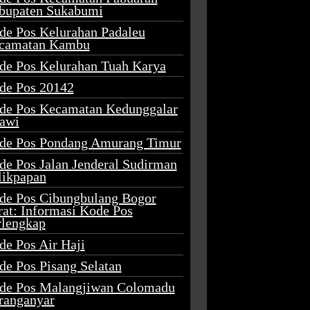
bupaten Sukabumi
de Pos Kelurahan Padaleu
camatan Kambu
de Pos Kelurahan Tuah Karya
de Pos 20142
de Pos Kecamatan Kedunggalar
awi
de Pos Pondang Amurang Timur
de Pos Jalan Jenderal Sudirman
likpapan
de Pos Cibungbulang Bogor
rat: Informasi Kode Pos
rlengkap
de Pos Air Haji
de Pos Pisang Selatan
de Pos Malangjiwan Colomadu
ranganyar