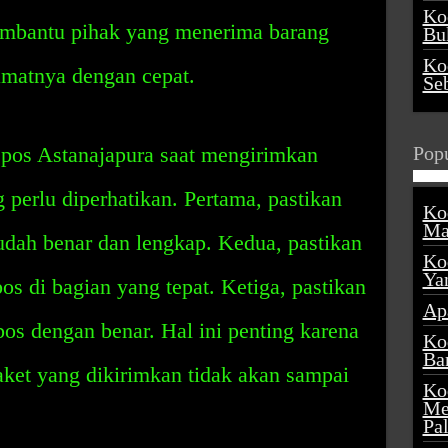
Ko
membantu pihak yang menerima barang
Buk
Ko
amatnya dengan cepat.
Se
os Astanajapura saat mengirimkan
Popu
 perlu diperhatikan. Pertama, pastikan
Ko
Ma
udah benar dan lengkap. Kedua, pastikan
Ko
Ya
 di bagian yang tepat. Ketiga, pastikan
Ap
os dengan benar. Hal ini penting karena
Ko
Ba
aket yang dikirimkan tidak akan sampai
Ko
Me
Pa