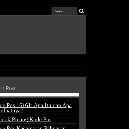
st Post
de Pos 16161: Apa Itu dan Apa
nfaatnya?
ndok Pinang Kode Pos
de Pos Kecamatan Pabuaran