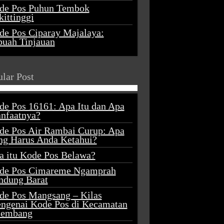
de Pos Puhun Tembok
ittinggi
de Pos Ciparay Majalaya:
buah Tinjauan
lar Post
de Pos 16161: Apa Itu dan Apa
nfaatnya?
de Pos Air Rambai Curup: Apa
ng Harus Anda Ketahui?
a itu Kode Pos Belawa?
de Pos Cimareme Ngamprah
ndung Barat
de Pos Mangsang – Kilas
ngenai Kode Pos di Kecamatan
lembang