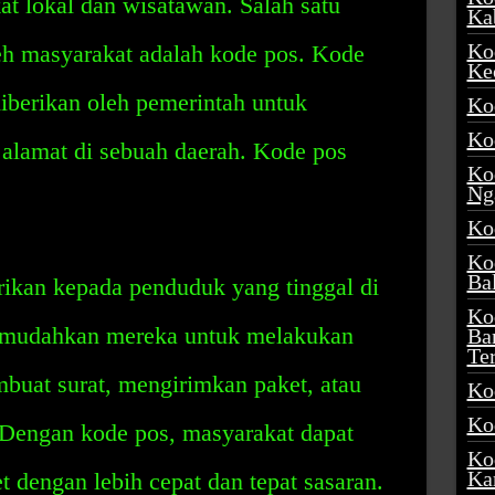
t lokal dan wisatawan. Salah satu
Ka
Ko
leh masyarakat adalah kode pos. Kode
Ke
iberikan oleh pemerintah untuk
Ko
Ko
u alamat di sebuah daerah. Kode pos
Ko
Ng
Ko
Ko
Ba
rikan kepada penduduk yang tinggal di
Ko
memudahkan mereka untuk melakukan
Ba
Te
mbuat surat, mengirimkan paket, atau
Ko
Ko
engan kode pos, masyarakat dapat
Ko
Ka
t dengan lebih cepat dan tepat sasaran.