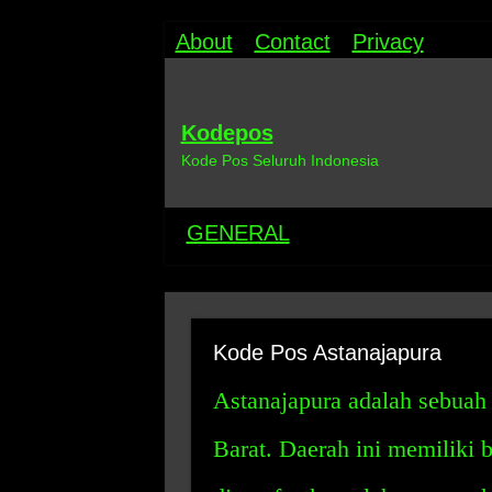
About
Contact
Privacy
Kodepos
Kode Pos Seluruh Indonesia
GENERAL
Kode Pos Astanajapura
Astanajapura adalah sebuah
Barat. Daerah ini memiliki 