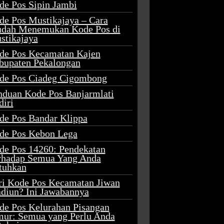
de Pos Sipin Jambi
de Pos Mustikajaya – Cara
dah Menemukan Kode Pos di
stikajaya
de Pos Kecamatan Kajen
bupaten Pekalongan
de Pos Ciadeg Cigombong
nduan Kode Pos Banjarmlati
diri
de Pos Bandar Klippa
de Pos Kebon Lega
de Pos 14260: Pendekatan
rhadap Semua Yang Anda
tuhkan
ri Kode Pos Kecamatan Jiwan
diun? Ini Jawabannya
de Pos Kelurahan Pisangan
mur: Semua yang Perlu Anda