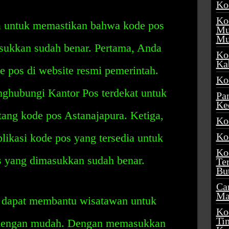
Ko
Ko
ara untuk memastikan bahwa kode pos
Mu
Mu
sukkan sudah benar. Pertama, Anda
Ko
Ka
e pos di website resmi pemerintah.
Ko
ghubungi Kantor Pos terdekat untuk
Pa
Ke
tang kode pos Astanajapura. Ketiga,
Ko
Ko
ikasi kode pos yang tersedia untuk
Ko
 yang dimasukkan sudah benar.
Te
Bu
Ca
Ma
a dapat membantu wisatawan untuk
Ko
Ti
dengan mudah. Dengan memasukkan