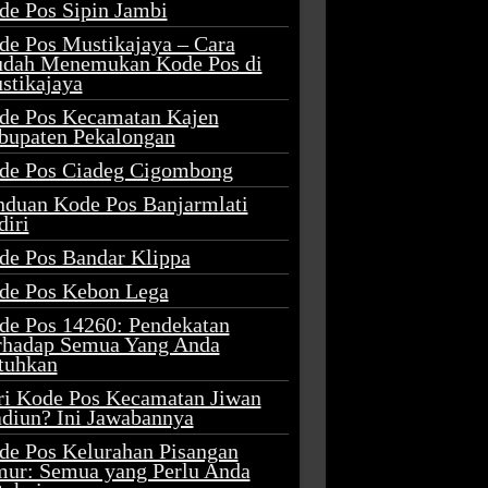
de Pos Sipin Jambi
de Pos Mustikajaya – Cara
dah Menemukan Kode Pos di
stikajaya
de Pos Kecamatan Kajen
bupaten Pekalongan
de Pos Ciadeg Cigombong
nduan Kode Pos Banjarmlati
diri
de Pos Bandar Klippa
de Pos Kebon Lega
de Pos 14260: Pendekatan
rhadap Semua Yang Anda
tuhkan
ri Kode Pos Kecamatan Jiwan
diun? Ini Jawabannya
de Pos Kelurahan Pisangan
mur: Semua yang Perlu Anda