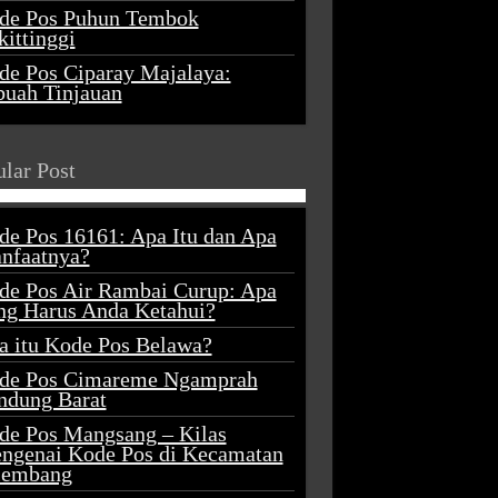
de Pos Puhun Tembok
ittinggi
de Pos Ciparay Majalaya:
buah Tinjauan
lar Post
de Pos 16161: Apa Itu dan Apa
nfaatnya?
de Pos Air Rambai Curup: Apa
ng Harus Anda Ketahui?
a itu Kode Pos Belawa?
de Pos Cimareme Ngamprah
ndung Barat
de Pos Mangsang – Kilas
ngenai Kode Pos di Kecamatan
lembang