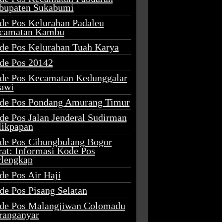
bupaten Sukabumi
de Pos Kelurahan Padaleu
camatan Kambu
de Pos Kelurahan Tuah Karya
de Pos 20142
de Pos Kecamatan Kedunggalar
awi
de Pos Pondang Amurang Timur
de Pos Jalan Jenderal Sudirman
likpapan
de Pos Cibungbulang Bogor
rat: Informasi Kode Pos
rlengkap
de Pos Air Haji
de Pos Pisang Selatan
de Pos Malangjiwan Colomadu
ranganyar