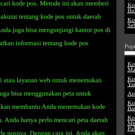
cari kode pos. Metode ini akan memberi
Ko
Buk
akurat tentang kode pos untuk daerah
Ko
Se
 Anda juga bisa mengunjungi kantor pos di
atkan informasi tentang kode pos
Popu
Ko
Ma
Ko
si atau layanan web untuk menemukan
Ya
uga bisa menggunakan peta untuk
Ap
Ko
i akan membantu Anda menemukan kode
Ba
Ko
. Anda hanya perlu mencari peta daerah
Me
Pa
de posnya. Dengan cara ini, Anda akan