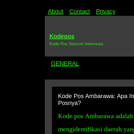
About
Contact
Privacy
Kodepos
Kode Pos Seluruh Indonesia
GENERAL
Kode Pos Ambarawa: Apa It
Posnya?
Kode pos Ambarawa adalah 
mengidentifikasi daerah yan