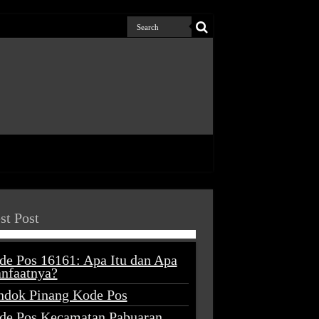
st Post
de Pos 16161: Apa Itu dan Apa
nfaatnya?
ndok Pinang Kode Pos
de Pos Kecamatan Pabuaran