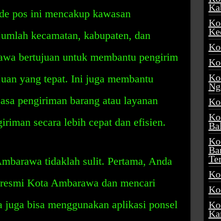
Ka
ode pos ini mencakup kawasan
Ko
Ke
jumlah kecamatan, kabupaten, dan
Ko
awa bertujuan untuk membantu pengirim
Ko
Ko
uan yang tepat. Ini juga membantu
Ng
 jasa pengiriman barang atau layanan
Ko
Ko
riman secara lebih cepat dan efisien.
Ba
Ko
Ba
Te
mbarawa tidaklah sulit. Pertama, Anda
Ko
b resmi Kota Ambarawa dan mencari
Ko
a juga bisa menggunakan aplikasi ponsel
Ko
Ka