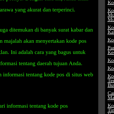
Ko
awa yang akurat dan terperinci.
Ko
Mu
Mu
Ko
ga ditemukan di banyak surat kabar dan
Ka
Ko
an majalah akan menyertakan kode pos
Pa
lan. Ini adalah cara yang bagus untuk
Ke
Ko
ormasi tentang daerah tujuan Anda.
Ko
informasi tentang kode pos di situs web
Ko
Te
Bu
Ca
Ma
ari informasi tentang kode pos
Ko
Ti