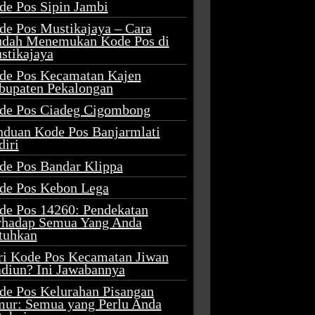
de Pos Sipin Jambi
de Pos Mustikajaya – Cara
dah Menemukan Kode Pos di
stikajaya
de Pos Kecamatan Kajen
bupaten Pekalongan
de Pos Ciadeg Cigombong
nduan Kode Pos Banjarmlati
diri
de Pos Bandar Klippa
de Pos Kebon Lega
de Pos 14260: Pendekatan
rhadap Semua Yang Anda
tuhkan
ri Kode Pos Kecamatan Jiwan
diun? Ini Jawabannya
de Pos Kelurahan Pisangan
mur: Semua yang Perlu Anda