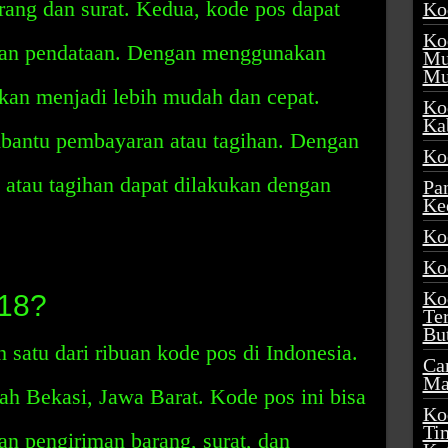
ng dan surat. Kedua, kode pos dapat
Ko
Ko
an pendataan. Dengan menggunakan
Mu
Mu
kan menjadi lebih mudah dan cepat.
Ko
Ka
bantu pembayaran atau tagihan. Dengan
Ko
atau tagihan dapat dilakukan dengan
Pa
Ke
Ko
Ko
Ko
18?
Te
Bu
 satu dari ribuan kode pos di Indonesia.
Ca
Ma
rah Bekasi, Jawa Barat. Kode pos ini bisa
Ko
Ti
 pengiriman barang, surat, dan