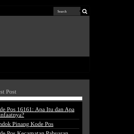
st Post
de Pos 16161: Apa Itu dan Apa
nfaatnya?
ndok Pinang Kode Pos
de Pos Kecamatan Pabuaran