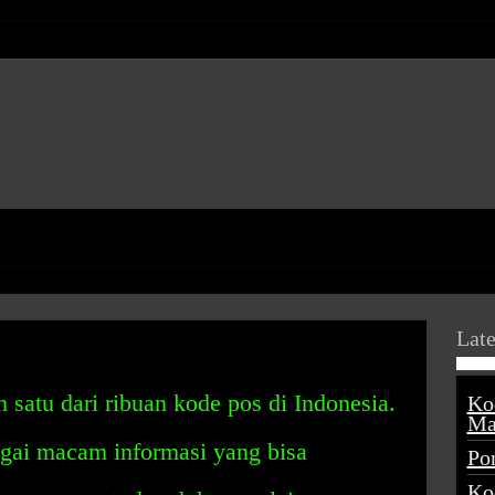
Late
 satu dari ribuan kode pos di Indonesia.
Ko
Ma
agai macam informasi yang bisa
Po
Ko