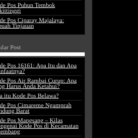
de Pos Puhun Tembok
ittinggi
de Pos Ciparay Majalaya:
buah Tinjauan
lar Post
de Pos 16161: Apa Itu dan Apa
nfaatnya?
de Pos Air Rambai Curup: Apa
ng Harus Anda Ketahui?
a itu Kode Pos Belawa?
de Pos Cimareme Ngamprah
ndung Barat
de Pos Mangsang – Kilas
ngenai Kode Pos di Kecamatan
lembang