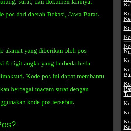
arang, surat, dan dokumen lainnya.
Ka
Ko
 pos dari daerah Bekasi, Jawa Barat.
Ke
Ko
Ko
Ko
e alamat yang diberikan oleh pos
Ng
Ko
si 6 digit angka yang berbeda-beda
Ko
Ba
dimaksud. Kode pos ini dapat membantu
Ko
kan berbagai macam surat dengan
Ba
Te
ggunakan kode pos tersebut.
Ko
Ko
Ko
Pos?
Ka