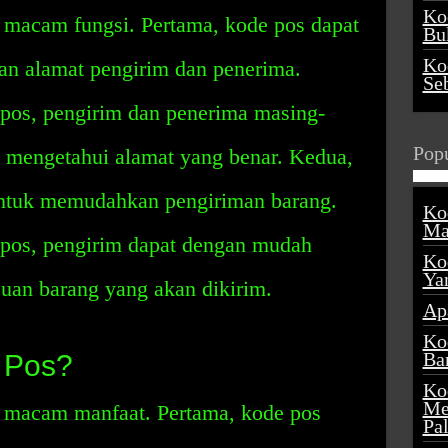
Ko
 macam fungsi. Pertama, kode pos dapat
Buk
Ko
n alamat pengirim dan penerima.
Se
os, pengirim dan penerima masing-
Popu
 mengetahui alamat yang benar. Kedua,
untuk memudahkan pengiriman barang.
Ko
Ma
os, pengirim dapat dengan mudah
Ko
Ya
juan barang yang akan dikirim.
Ap
Ko
Ba
 Pos?
Ko
Me
 macam manfaat. Pertama, kode pos
Pa