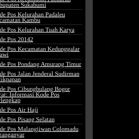
bupaten Sukabumi
de Pos Kelurahan Padaleu
camatan Kambu
de Pos Kelurahan Tuah Karya
de Pos 20142
de Pos Kecamatan Kedunggalar
awi
de Pos Pondang Amurang Timur
de Pos Jalan Jenderal Sudirman
likpapan
de Pos Cibungbulang Bogor
rat: Informasi Kode Pos
rlengkap
de Pos Air Haji
de Pos Pisang Selatan
de Pos Malangjiwan Colomadu
ranganyar