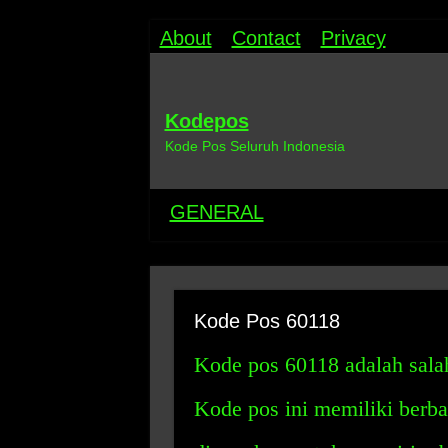
About
Contact
Privacy
Kodepos
Kode Pos Seluruh Indonesia
GENERAL
Kode Pos 60118
Kode pos 60118 adalah salah
Kode pos ini memiliki berb