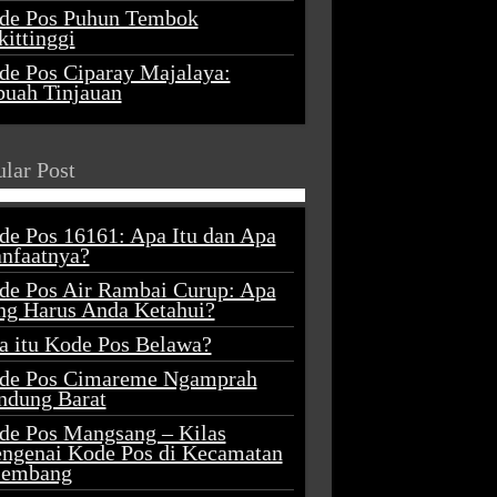
de Pos Puhun Tembok
ittinggi
de Pos Ciparay Majalaya:
buah Tinjauan
lar Post
de Pos 16161: Apa Itu dan Apa
nfaatnya?
de Pos Air Rambai Curup: Apa
ng Harus Anda Ketahui?
a itu Kode Pos Belawa?
de Pos Cimareme Ngamprah
ndung Barat
de Pos Mangsang – Kilas
ngenai Kode Pos di Kecamatan
lembang