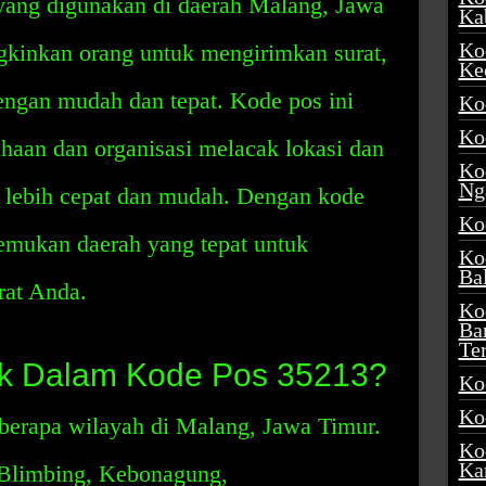
yang digunakan di daerah Malang, Jawa
Ka
Ko
kinkan orang untuk mengirimkan surat,
Ke
engan mudah dan tepat. Kode pos ini
Ko
Ko
haan dan organisasi melacak lokasi dan
Ko
Ng
 lebih cepat dan mudah. Dengan kode
Ko
mukan daerah yang tepat untuk
Ko
Ba
rat Anda.
Ko
Ba
Te
k Dalam Kode Pos 35213?
Ko
Ko
berapa wilayah di Malang, Jawa Timur.
Ko
Ka
 Blimbing, Kebonagung,