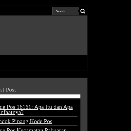
st Post
de Pos 16161: Apa Itu dan Apa
nfaatnya?
ndok Pinang Kode Pos
de Pos Kecamatan Pabuaran