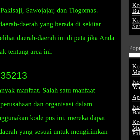
Ko
Pakisaji, Sawojajar, dan Tlogomas.
Buk
Ko
daerah-daerah yang berada di sekitar
Se
ihat daerah-daerah ini di peta jika Anda
Popu
k tentang area ini.
Ko
Ma
 35213
Ko
Ya
nyak manfaat. Salah satu manfaat
Ap
perusahaan dan organisasi dalam
Ko
Ba
ggunakan kode pos ini, mereka dapat
Ko
Me
erah yang sesuai untuk mengirimkan
Pa