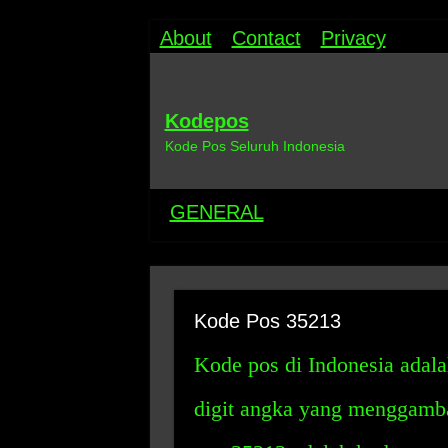
About
Contact
Privacy
Kodepos
Kode Pos Seluruh Indonesia
GENERAL
Kode Pos 35213
Kode pos di Indonesia adal
digit angka yang menggambar