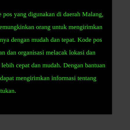
 pos yang digunakan di daerah Malang,
memungkinkan orang untuk mengirimkan
innya dengan mudah dan tepat. Kode pos
n dan organisasi melacak lokasi dan
 lebih cepat dan mudah. Dengan bantuan
a dapat mengirimkan informasi tentang
ntukan.