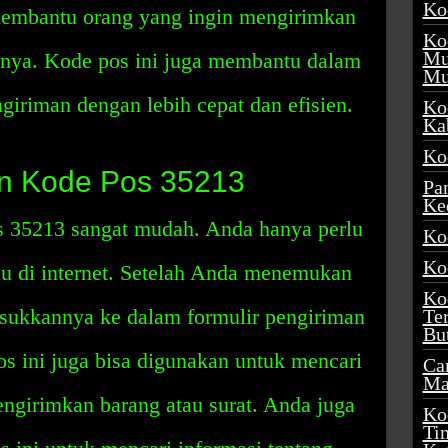
Ko
 membantu orang yang ingin mengirimkan
Ko
Mu
innya. Kode pos ini juga membantu dalam
Mu
iriman dengan lebih cepat dan efisien.
Ko
Ka
Ko
n Kode Pos 35213
Pa
Ke
 35213 sangat mudah. Anda hanya perlu
Ko
Ko
au di internet. Setelah Anda menemukan
Ko
sukkannya ke dalam formulir pengiriman
Te
Bu
os ini juga bisa digunakan untuk mencari
Ca
Ma
ngirimkan barang atau surat. Anda juga
Ko
Ti