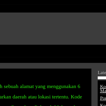
Late
ah sebuah alamat yang menggunakan 6
Ko
Ma
kan daerah atau lokasi tertentu. Kode
Po
Ko