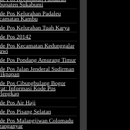
bupaten Sukabumi
de Pos Kelurahan Padaleu
camatan Kambu
de Pos Kelurahan Tuah Karya
de Pos 20142
de Pos Kecamatan Kedunggalar
awi
de Pos Pondang Amurang Timur
de Pos Jalan Jenderal Sudirman
likpapan
de Pos Cibungbulang Bogor
rat: Informasi Kode Pos
rlengkap
de Pos Air Haji
de Pos Pisang Selatan
de Pos Malangjiwan Colomadu
ranganyar