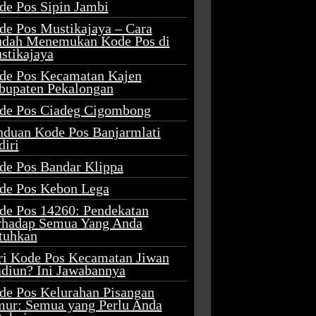
de Pos Sipin Jambi
de Pos Mustikajaya – Cara
dah Menemukan Kode Pos di
stikajaya
de Pos Kecamatan Kajen
bupaten Pekalongan
de Pos Ciadeg Cigombong
nduan Kode Pos Banjarmlati
diri
de Pos Bandar Klippa
de Pos Kebon Lega
de Pos 14260: Pendekatan
rhadap Semua Yang Anda
tuhkan
ri Kode Pos Kecamatan Jiwan
diun? Ini Jawabannya
de Pos Kelurahan Pisangan
mur: Semua yang Perlu Anda