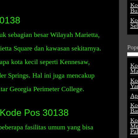
Ko
Buk
30138
Ko
Se
uk sebagian besar Wilayah Marietta,
Popu
ietta Square dan kawasan sekitarnya.
pa kota kecil seperti Kennesaw,
Ko
Ma
r Springs. Hal ini juga mencakup
Ko
Ya
tar Georgia Perimeter College.
Ap
Ko
Ba
 Kode Pos 30138
Ko
Me
berapa fasilitas umum yang bisa
Pa