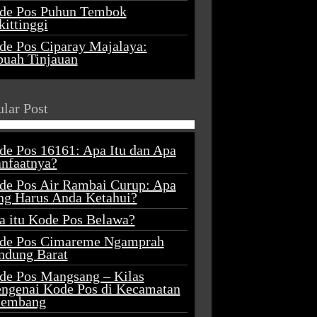
de Pos Puhun Tembok
ittinggi
de Pos Ciparay Majalaya:
buah Tinjauan
lar Post
de Pos 16161: Apa Itu dan Apa
nfaatnya?
de Pos Air Rambai Curup: Apa
ng Harus Anda Ketahui?
a itu Kode Pos Belawa?
de Pos Cimareme Ngamprah
ndung Barat
de Pos Mangsang – Kilas
ngenai Kode Pos di Kecamatan
lembang