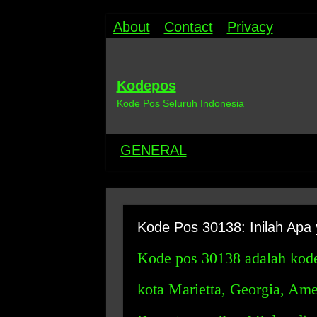
About
Contact
Privacy
Kodepos
Kode Pos Seluruh Indonesia
GENERAL
Kode Pos 30138: Inilah Apa 
Kode pos 30138 adalah kode
kota Marietta, Georgia, Amer