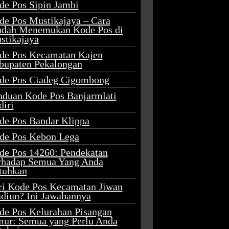
de Pos Sipin Jambi
de Pos Mustikajaya – Cara
dah Menemukan Kode Pos di
stikajaya
de Pos Kecamatan Kajen
bupaten Pekalongan
de Pos Ciadeg Cigombong
nduan Kode Pos Banjarmlati
diri
de Pos Bandar Klippa
de Pos Kebon Lega
de Pos 14260: Pendekatan
rhadap Semua Yang Anda
tuhkan
ri Kode Pos Kecamatan Jiwan
diun? Ini Jawabannya
de Pos Kelurahan Pisangan
mur: Semua yang Perlu Anda