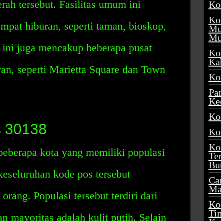
rah tersebut. Fasilitas umum ini
Ko
Ko
pat hiburan, seperti taman, bioskop,
Mu
Mu
ini juga mencakup beberapa pusat
Ko
Ka
ran, seperti Marietta Square dan Town
Ko
Pa
Ke
Ko
s 30138
Ko
Ko
eberapa kota yang memiliki populasi
Te
Bu
keseluruhan kode pos tersebut
Ca
Ma
orang. Populasi tersebut terdiri dari
Ko
Ti
an mayoritas adalah kulit putih. Selain