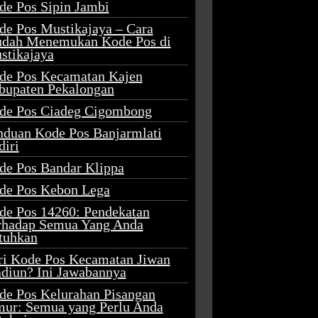
de Pos Sipin Jambi
de Pos Mustikajaya – Cara
dah Menemukan Kode Pos di
stikajaya
de Pos Kecamatan Kajen
bupaten Pekalongan
de Pos Ciadeg Cigombong
nduan Kode Pos Banjarmlati
diri
de Pos Bandar Klippa
de Pos Kebon Lega
de Pos 14260: Pendekatan
rhadap Semua Yang Anda
tuhkan
ri Kode Pos Kecamatan Jiwan
diun? Ini Jawabannya
de Pos Kelurahan Pisangan
mur: Semua yang Perlu Anda