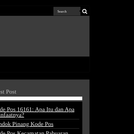
st Post
de Pos 16161: Apa Itu dan Apa
nfaatnya?
ndok Pinang Kode Pos
de Pos Kecamatan Pabuaran