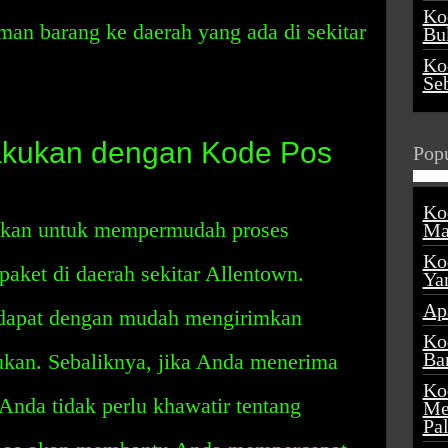
Ko
an barang ke daerah yang ada di sekitar
Buk
Ko
Se
lakukan dengan Kode Pos
Popu
Ko
akan untuk mempermudah proses
Ma
Ko
aket di daerah sekitar Allentown.
Ya
Ap
 dapat dengan mudah mengirimkan
Ko
Ba
ukan. Sebaliknya, jika Anda menerima
Ko
 Anda tidak perlu khawatir tentang
Me
Pa