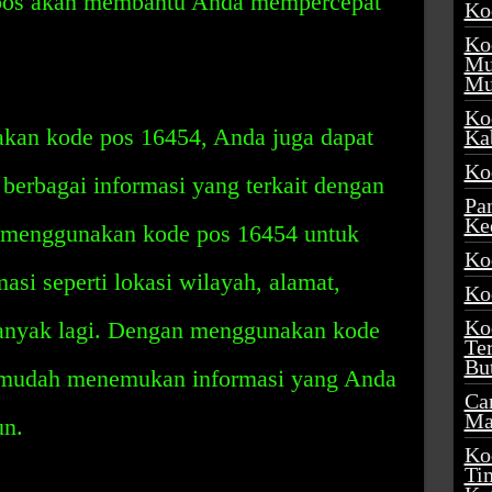
 pos akan membantu Anda mempercepat
Ko
Ko
Mu
Mu
Ko
akan kode pos 16454, Anda juga dapat
Ka
Ko
berbagai informasi yang terkait dengan
Pa
Ke
t menggunakan kode pos 16454 untuk
Ko
asi seperti lokasi wilayah, alamat,
Ko
Ko
banyak lagi. Dengan menggunakan kode
Te
Bu
n mudah menemukan informasi yang Anda
Ca
Ma
un.
Ko
Ti