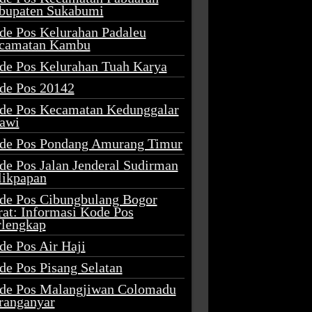
bupaten Sukabumi
de Pos Kelurahan Padaleu
camatan Kambu
de Pos Kelurahan Tuah Karya
de Pos 20142
de Pos Kecamatan Kedunggalar
awi
de Pos Pondang Amurang Timur
de Pos Jalan Jenderal Sudirman
likpapan
de Pos Cibungbulang Bogor
rat: Informasi Kode Pos
rlengkap
de Pos Air Haji
de Pos Pisang Selatan
de Pos Malangjiwan Colomadu
ranganyar