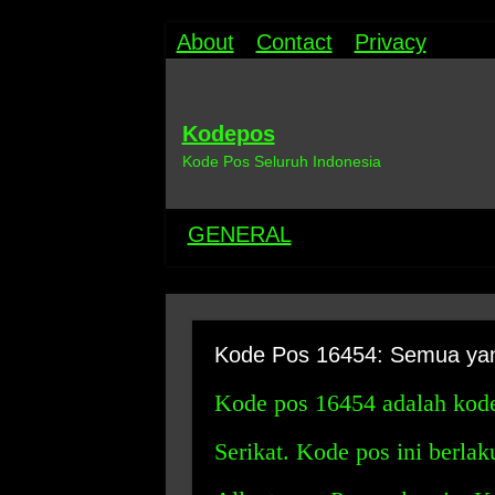
About
Contact
Privacy
Kodepos
Kode Pos Seluruh Indonesia
GENERAL
Kode Pos 16454: Semua yan
Kode pos 16454 adalah kode
Serikat. Kode pos ini berlak