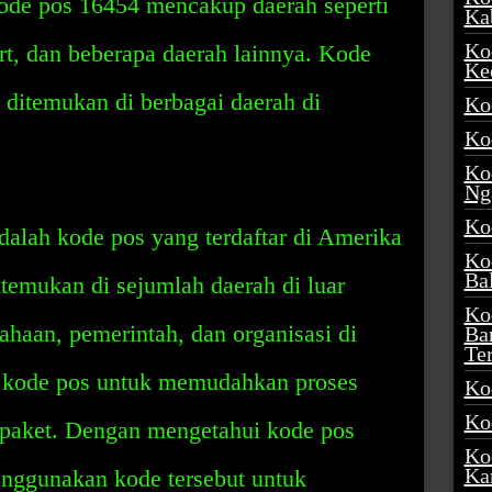
ode pos 16454 mencakup daerah seperti
Ka
Ko
t, dan beberapa daerah lainnya. Kode
Ke
t ditemukan di berbagai daerah di
Ko
Ko
Ko
Ng
Ko
alah kode pos yang terdaftar di Amerika
Ko
Ba
itemukan di sejumlah daerah di luar
Ko
ahaan, pemerintah, dan organisasi di
Ba
Te
 kode pos untuk memudahkan proses
Ko
Ko
paket. Dengan mengetahui kode pos
Ko
Ka
nggunakan kode tersebut untuk