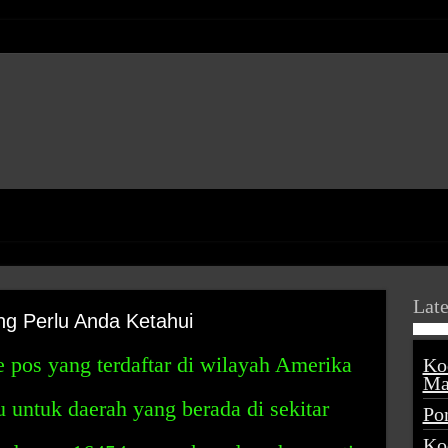
Late
g Perlu Anda Ketahui
 pos yang terdaftar di wilayah Amerika
Ko
Ma
u untuk daerah yang berada di sekitar
Po
Ko