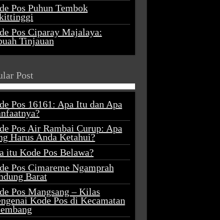
de Pos Puhun Tembok
ittinggi
de Pos Ciparay Majalaya:
buah Tinjauan
lar Post
de Pos 16161: Apa Itu dan Apa
nfaatnya?
de Pos Air Rambai Curup: Apa
ng Harus Anda Ketahui?
a itu Kode Pos Belawa?
de Pos Cimareme Ngamprah
ndung Barat
de Pos Mangsang – Kilas
ngenai Kode Pos di Kecamatan
lembang