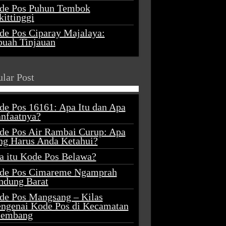
de Pos Puhun Tembok
ittinggi
de Pos Ciparay Majalaya:
buah Tinjauan
lar Post
de Pos 16161: Apa Itu dan Apa
nfaatnya?
de Pos Air Rambai Curup: Apa
ng Harus Anda Ketahui?
a itu Kode Pos Belawa?
de Pos Cimareme Ngamprah
ndung Barat
de Pos Mangsang – Kilas
ngenai Kode Pos di Kecamatan
lembang