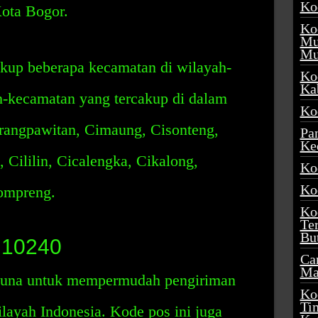
Ko
ota Bogor.
Ko
Mu
Mu
kup beberapa kecamatan di wilayah-
Ko
Ka
n-kecamatan yang tercakup di dalam
Ko
rangpawitan, Cimaung, Cisonteng,
Pa
Ke
 Cililin, Cicalengka, Cikalong,
Ko
Ko
ompreng.
Ko
Te
Bu
 10240
Ca
Ma
guna untuk mempermudah pengiriman
Ko
Ti
ilayah Indonesia. Kode pos ini juga