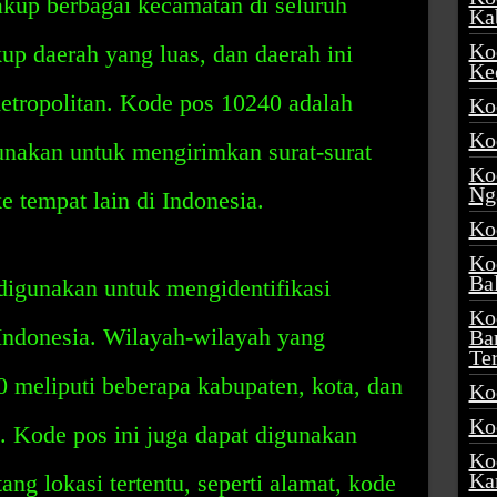
kup berbagai kecamatan di seluruh
Ka
Ko
up daerah yang luas, dan daerah ini
Ke
etropolitan. Kode pos 10240 adalah
Ko
Ko
unakan untuk mengirimkan surat-surat
Ko
Ng
ke tempat lain di Indonesia.
Ko
Ko
Ba
digunakan untuk mengidentifikasi
Ko
 Indonesia. Wilayah-wilayah yang
Ba
Te
 meliputi beberapa kabupaten, kota, dan
Ko
Ko
. Kode pos ini juga dapat digunakan
Ko
Ka
ang lokasi tertentu, seperti alamat, kode