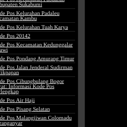
bupaten Sukabumi
de Pos Kelurahan Padaleu
camatan Kambu
de Pos Kelurahan Tuah Karya
de Pos 20142
de Pos Kecamatan Kedunggalar
awi
de Pos Pondang Amurang Timur
de Pos Jalan Jenderal Sudirman
likpapan
de Pos Cibungbulang Bogor
rat: Informasi Kode Pos
rlengkap
de Pos Air Haji
de Pos Pisang Selatan
de Pos Malangjiwan Colomadu
ranganyar