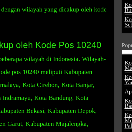
Ko
t dengan wilayah yang dicakup oleh kode
Buk
Ko
Se
kup oleh Kode Pos 10240
Popu
berapa wilayah di Indonesia. Wilayah-
Ko
Ma
kode pos 10240 meliputi Kabupaten
Ko
Ya
alaya, Kota Cirebon, Kota Banjar,
Ap
n Indramayu, Kota Bandung, Kota
Ko
Ba
Kabupaten Bekasi, Kabupaten Depok,
Ko
Me
en Garut, Kabupaten Majalengka,
Pa