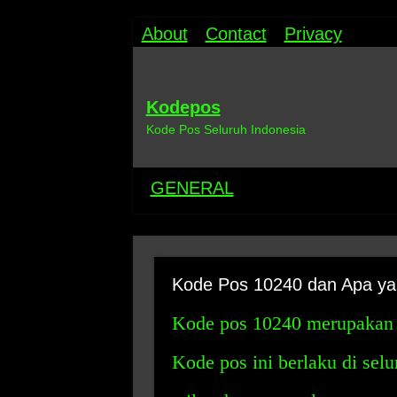
About
Contact
Privacy
Kodepos
Kode Pos Seluruh Indonesia
GENERAL
Kode Pos 10240 dan Apa ya
Kode pos 10240 merupakan k
Kode pos ini berlaku di sel