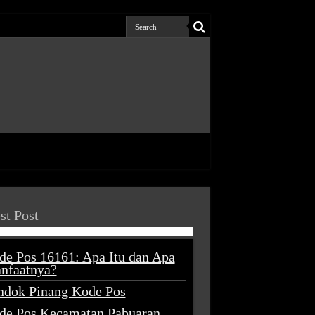
st Post
de Pos 16161: Apa Itu dan Apa
nfaatnya?
ndok Pinang Kode Pos
de Pos Kecamatan Pabuaran