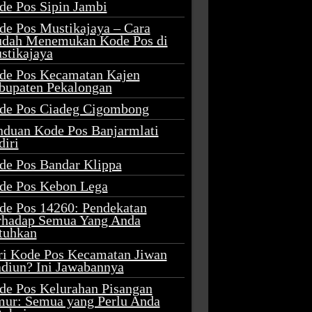
de Pos Sipin Jambi
de Pos Mustikajaya – Cara
dah Menemukan Kode Pos di
stikajaya
de Pos Kecamatan Kajen
bupaten Pekalongan
de Pos Ciadeg Cigombong
nduan Kode Pos Banjarmlati
diri
de Pos Bandar Klippa
de Pos Kebon Lega
de Pos 14260: Pendekatan
rhadap Semua Yang Anda
tuhkan
ri Kode Pos Kecamatan Jiwan
diun? Ini Jawabannya
de Pos Kelurahan Pisangan
mur: Semua yang Perlu Anda