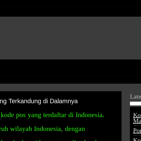
Late
ng Terkandung di Dalamnya
ode pos yang terdaftar di Indonesia.
Ko
Ma
uruh wilayah Indonesia, dengan
Po
Ko