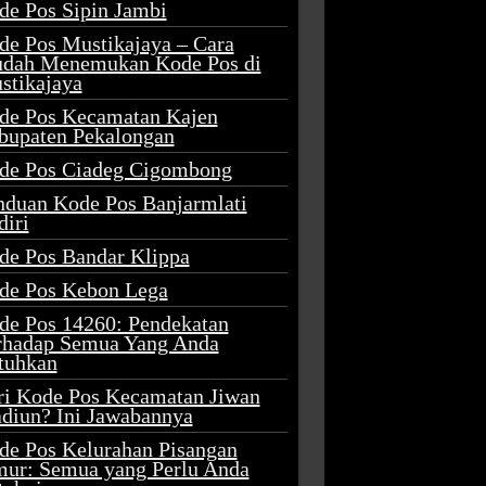
de Pos Sipin Jambi
de Pos Mustikajaya – Cara
dah Menemukan Kode Pos di
stikajaya
de Pos Kecamatan Kajen
bupaten Pekalongan
de Pos Ciadeg Cigombong
nduan Kode Pos Banjarmlati
diri
de Pos Bandar Klippa
de Pos Kebon Lega
de Pos 14260: Pendekatan
rhadap Semua Yang Anda
tuhkan
ri Kode Pos Kecamatan Jiwan
diun? Ini Jawabannya
de Pos Kelurahan Pisangan
mur: Semua yang Perlu Anda