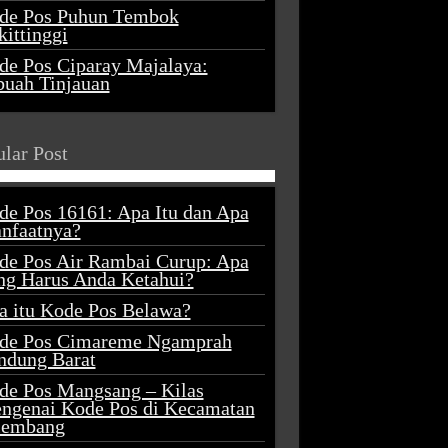
de Pos Puhun Tembok
ittinggi
de Pos Ciparay Majalaya:
buah Tinjauan
lar Post
de Pos 16161: Apa Itu dan Apa
nfaatnya?
de Pos Air Rambai Curup: Apa
ng Harus Anda Ketahui?
a itu Kode Pos Belawa?
de Pos Cimareme Ngamprah
ndung Barat
de Pos Mangsang – Kilas
ngenai Kode Pos di Kecamatan
lembang