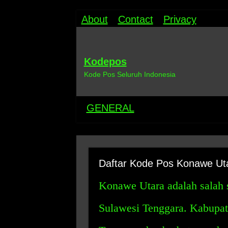
About
Contact
Privacy
Kodepos
Kode Pos Seluruh Indonesia
GENERAL
Daftar Kode Pos Konawe Ut
Konawe Utara adalah salah s
Sulawesi Tenggara. Kabupaten