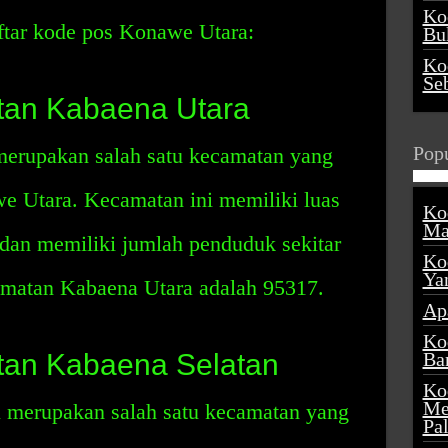
Ko
ftar kode pos Konawe Utara:
Buk
Ko
Se
an Kabaena Utara
Popu
erupakan salah satu kecamatan yang
we Utara. Kecamatan ini memiliki luas
Ko
Ma
 dan memiliki jumlah penduduk sekitar
Ko
Ya
amatan Kabaena Utara adalah 95317.
Ap
Ko
an Kabaena Selatan
Ba
Ko
Me
 merupakan salah satu kecamatan yang
Pa