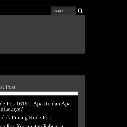
st Post
de Pos 16161: Apa Itu dan Apa
nfaatnya?
ndok Pinang Kode Pos
de Pos Kecamatan Pabuaran