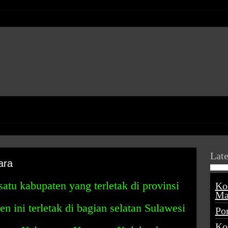
Late
ara
atu kabupaten yang terletak di provinsi
Ko
Ma
 ini terletak di bagian selatan Sulawesi
Po
Ko