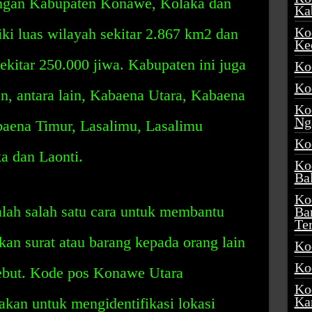
engan Kabupaten Konawe, Kolaka dan
Ka
Ko
ki luas wilayah sekitar 2.867 km2 dan
Ke
kitar 250.000 jiwa. Kabupaten ini juga
Ko
Ko
n, antara lain, Kabaena Utara, Kabaena
Ko
Ng
baena Timur, Lasalimu, Lasalimu
Ko
a dan Laonti.
Ko
Ba
Ko
ah salah satu cara untuk membantu
Ba
Te
an surat atau barang kepada orang lain
Ko
Ko
sebut. Kode pos Konawe Utara
Ko
Ka
kan untuk mengidentifikasi lokasi