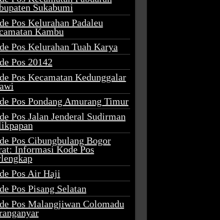
bupaten Sukabumi
de Pos Kelurahan Padaleu
camatan Kambu
de Pos Kelurahan Tuah Karya
de Pos 20142
de Pos Kecamatan Kedunggalar
awi
de Pos Pondang Amurang Timur
de Pos Jalan Jenderal Sudirman
likpapan
de Pos Cibungbulang Bogor
rat: Informasi Kode Pos
rlengkap
de Pos Air Haji
de Pos Pisang Selatan
de Pos Malangjiwan Colomadu
ranganyar