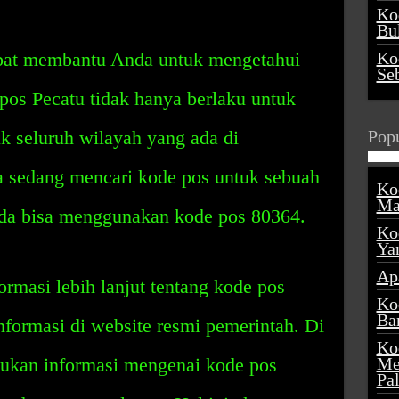
Ko
Buk
dapat membantu Anda untuk mengetahui
Ko
Se
e pos Pecatu tidak hanya berlaku untuk
uk seluruh wilayah yang ada di
Popu
da sedang mencari kode pos untuk sebuah
Ko
Ma
Anda bisa menggunakan kode pos 80364.
Ko
Ya
Ap
masi lebih lanjut tentang kode pos
Ko
Ba
nformasi di website resmi pemerintah. Di
Ko
mukan informasi mengenai kode pos
Me
Pa