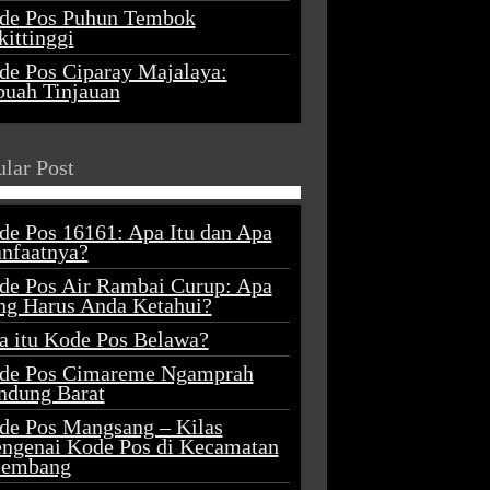
de Pos Puhun Tembok
ittinggi
de Pos Ciparay Majalaya:
buah Tinjauan
lar Post
de Pos 16161: Apa Itu dan Apa
nfaatnya?
de Pos Air Rambai Curup: Apa
ng Harus Anda Ketahui?
a itu Kode Pos Belawa?
de Pos Cimareme Ngamprah
ndung Barat
de Pos Mangsang – Kilas
ngenai Kode Pos di Kecamatan
lembang