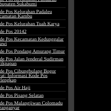
bupaten Sukabumi
de Pos Kelurahan Padaleu
camatan Kambu
de Pos Kelurahan Tuah Karya
de Pos 20142
de Pos Kecamatan Kedunggalar
awi
de Pos Pondang Amurang Timur
de Pos Jalan Jenderal Sudirman
likpapan
de Pos Cibungbulang Bogor
rat: Informasi Kode Pos
rlengkap
de Pos Air Haji
de Pos Pisang Selatan
de Pos Malangjiwan Colomadu
ranganyar