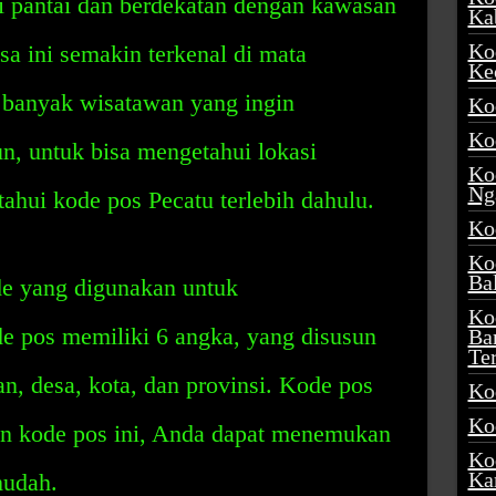
i pantai dan berdekatan dengan kawasan
Ka
Ko
a ini semakin terkenal di mata
Ke
a banyak wisatawan yang ingin
Ko
Ko
n, untuk bisa mengetahui lokasi
Ko
Ng
ahui kode pos Pecatu terlebih dahulu.
Ko
Ko
Ba
e yang digunakan untuk
Ko
de pos memiliki 6 angka, yang disusun
Ba
Te
n, desa, kota, dan provinsi. Kode pos
Ko
Ko
an kode pos ini, Anda dapat menemukan
Ko
Ka
mudah.