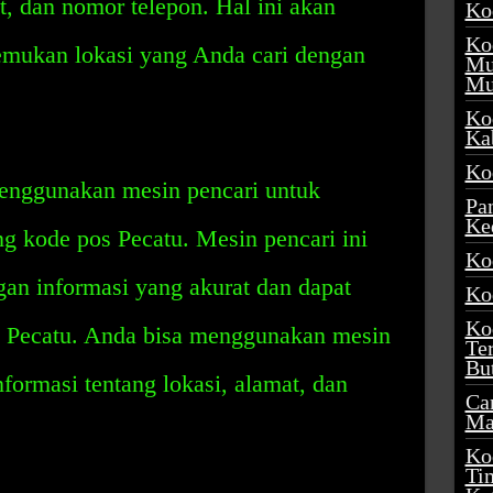
at, dan nomor telepon. Hal ini akan
Ko
Ko
ukan lokasi yang Anda cari dengan
Mu
Mu
Ko
Ka
Ko
menggunakan mesin pencari untuk
Pa
Ke
g kode pos Pecatu. Mesin pencari ini
Ko
n informasi yang akurat dan dapat
Ko
Ko
s Pecatu. Anda bisa menggunakan mesin
Te
Bu
ormasi tentang lokasi, alamat, dan
Ca
Ma
Ko
Ti