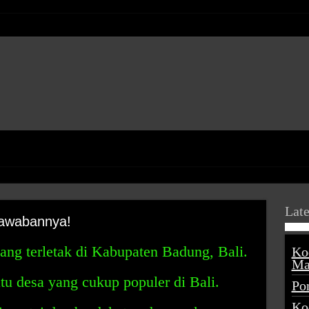
Late
Jawabannya!
ang terletak di Kabupaten Badung, Bali.
Ko
Ma
tu desa yang cukup populer di Bali.
Po
Ko