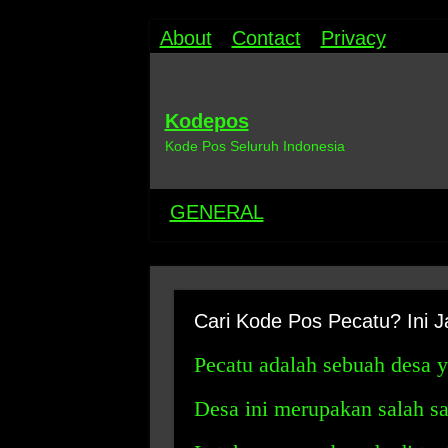
About
Contact
Privacy
Kodepos
Kode Pos Seluruh Indonesia
GENERAL
Cari Kode Pos Pecatu? Ini 
Pecatu adalah sebuah desa y
Desa ini merupakan salah sa