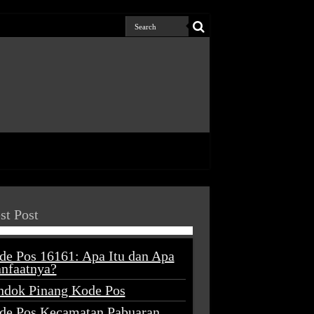
st Post
de Pos 16161: Apa Itu dan Apa
nfaatnya?
ndok Pinang Kode Pos
de Pos Kecamatan Pabuaran