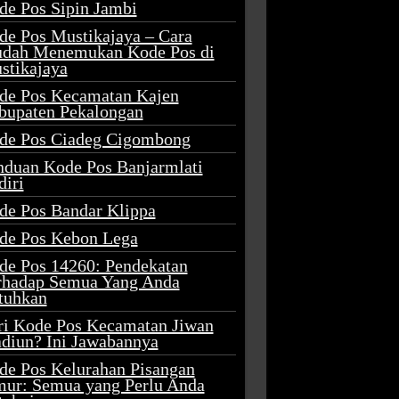
de Pos Sipin Jambi
de Pos Mustikajaya – Cara
dah Menemukan Kode Pos di
stikajaya
de Pos Kecamatan Kajen
bupaten Pekalongan
de Pos Ciadeg Cigombong
nduan Kode Pos Banjarmlati
diri
de Pos Bandar Klippa
de Pos Kebon Lega
de Pos 14260: Pendekatan
rhadap Semua Yang Anda
tuhkan
ri Kode Pos Kecamatan Jiwan
diun? Ini Jawabannya
de Pos Kelurahan Pisangan
mur: Semua yang Perlu Anda