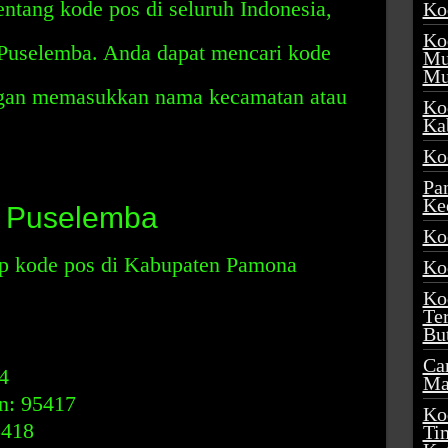
entang kode pos di seluruh Indonesia,
Ko
Ko
Puselemba. Anda dapat mencari kode
Mu
Mu
gan memasukkan nama kecamatan atau
Ko
Ka
Ko
Pa
Ke
 Puselemba
Ko
kap kode pos di Kabupaten Pamona
Ko
Ko
Te
Bu
Ca
4
Ma
n: 95417
Ko
5418
Ti