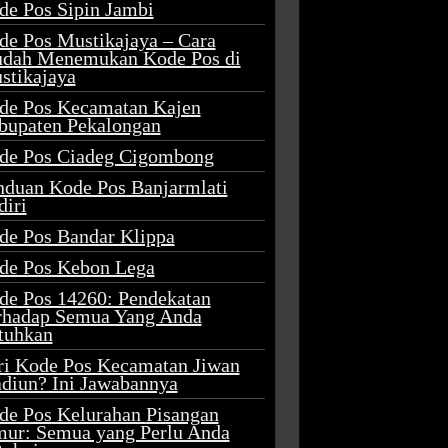
de Pos Sipin Jambi
de Pos Mustikajaya – Cara
dah Menemukan Kode Pos di
stikajaya
de Pos Kecamatan Kajen
bupaten Pekalongan
de Pos Ciadeg Cigombong
nduan Kode Pos Banjarmlati
diri
de Pos Bandar Klippa
de Pos Kebon Lega
de Pos 14260: Pendekatan
rhadap Semua Yang Anda
tuhkan
ri Kode Pos Kecamatan Jiwan
diun? Ini Jawabannya
de Pos Kelurahan Pisangan
mur: Semua yang Perlu Anda