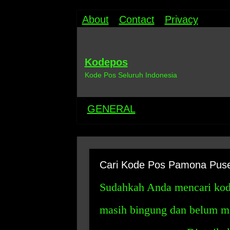
About
Contact
Privacy
Kodepos
Kode Pos Seluruh Indonesia
GENERAL
Cari Kode Pos Pamona Pus
Sudahkah Anda mencari kod
masih bingung dan belum m