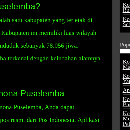
uselemba?
Ko
Buk
Ko
ah satu kabupaten yang terletak di
Se
 Kabupaten ini memiliki luas wilayah
Popu
enduduk sebanyak 78.056 jiwa.
a terkenal dengan keindahan alamnya
Ko
Ma
Ko
Ya
Ap
mona Puselemba
Ko
Ba
mona Puselemba, Anda dapat
Ko
Me
os resmi dari Pos Indonesia. Aplikasi
Pa