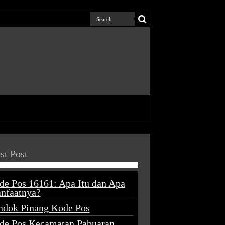
st Post
de Pos 16161: Apa Itu dan Apa
nfaatnya?
ndok Pinang Kode Pos
de Pos Kecamatan Pabuaran