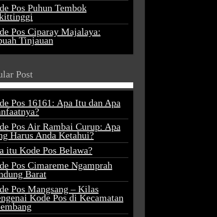
de Pos Puhun Tembok
ittinggi
de Pos Ciparay Majalaya:
buah Tinjauan
lar Post
de Pos 16161: Apa Itu dan Apa
nfaatnya?
de Pos Air Rambai Curup: Apa
ng Harus Anda Ketahui?
a itu Kode Pos Belawa?
de Pos Cimareme Ngamprah
ndung Barat
de Pos Mangsang – Kilas
ngenai Kode Pos di Kecamatan
lembang