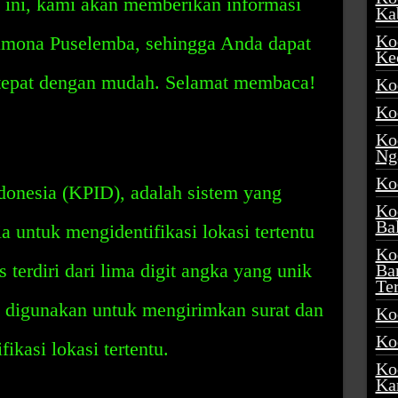
el ini, kami akan memberikan informasi
Ka
Ko
amona Puselemba, sehingga Anda dapat
Ke
epat dengan mudah. Selamat membaca!
Ko
Ko
Ko
Ng
Ko
donesia (KPID), adalah sistem yang
Ko
Ba
 untuk mengidentifikasi lokasi tertentu
Ko
 terdiri dari lima digit angka yang unik
Ba
Te
 digunakan untuk mengirimkan surat dan
Ko
Ko
ikasi lokasi tertentu.
Ko
Ka