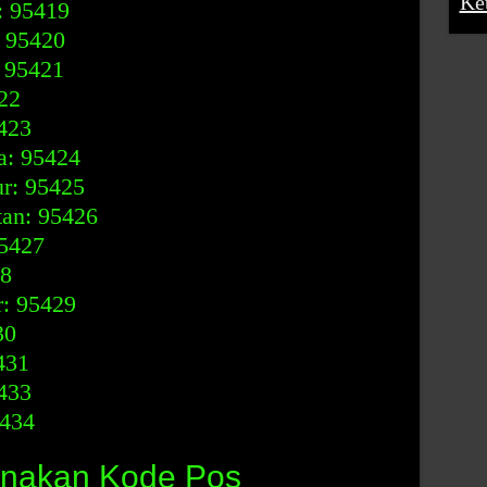
Ke
: 95419
 95420
 95421
22
423
a: 95424
r: 95425
an: 95426
5427
28
: 95429
30
431
433
5434
nakan Kode Pos