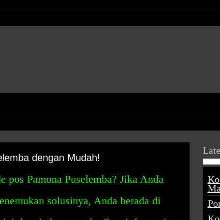
Late
elemba dengan Mudah!
e pos Pamona Puselemba? Jika Anda
Ko
Ma
enemukan solusinya, Anda berada di
Po
Ko