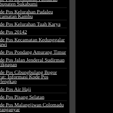
bupaten Sukabumi
de Pos Kelurahan Padaleu
camatan Kambu
de Pos Kelurahan Tuah Karya
de Pos 20142
de Pos Kecamatan Kedunggalar
awi
de Pos Pondang Amurang Timur
de Pos Jalan Jenderal Sudirman
likpapan
de Pos Cibungbulang Bogor
rat: Informasi Kode Pos
rlengkap
de Pos Air Haji
de Pos Pisang Selatan
de Pos Malangjiwan Colomadu
ranganyar