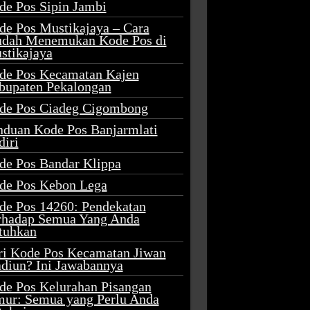
de Pos Sipin Jambi
de Pos Mustikajaya – Cara
dah Menemukan Kode Pos di
stikajaya
de Pos Kecamatan Kajen
bupaten Pekalongan
de Pos Ciadeg Cigombong
nduan Kode Pos Banjarmlati
diri
de Pos Bandar Klippa
de Pos Kebon Lega
de Pos 14260: Pendekatan
rhadap Semua Yang Anda
tuhkan
ri Kode Pos Kecamatan Jiwan
diun? Ini Jawabannya
de Pos Kelurahan Pisangan
mur: Semua yang Perlu Anda