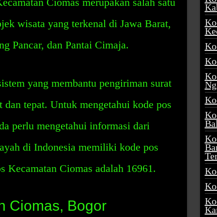
. Kecamatan Ciomas merupakan salah satu
Ka
Ko
ek wisata yang terkenal di Jawa Barat,
Ke
ng Pancar, dan Pantai Cimaja.
Ko
Ko
Ko
sistem yang membantu pengiriman surat
Ng
Ko
t dan tepat. Untuk mengetahui kode pos
Ko
Ba
a perlu mengetahui informasi dari
Ko
layah di Indonesia memiliki kode pos
Ba
Te
os Kecamatan Ciomas adalah 16961.
Ko
Ko
Ko
n Ciomas, Bogor
Ka