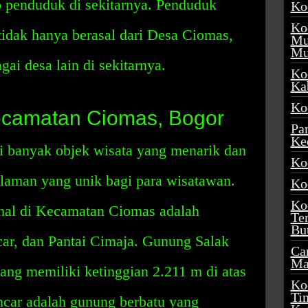
p penduduk di sekitarnya. Penduduk
Ko
Ko
idak hanya berasal dari Desa Ciomas,
Mu
Mu
agai desa lain di sekitarnya.
Ko
Ka
Ko
ecamatan Ciomas, Bogor
Pa
Ke
 banyak objek wisata yang menarik dan
Ko
aman yang unik bagi para wisatawan.
Ko
Ko
enal di Kecamatan Ciomas adalah
Te
Bu
r, dan Pantai Cimaja. Gunung Salak
Ca
Ma
yang memiliki ketinggian 2.211 m di atas
Ko
Ti
car adalah gunung berbatu yang