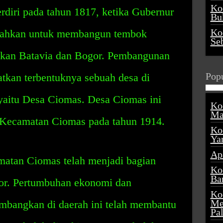
Ko
diri pada tahun 1817, ketika Gubernur
Buk
Ko
tahkan untuk membangun tembok
Se
kan Batavia dan Bogor. Pembangunan
Popu
kan terbentuknya sebuah desa di
 yaitu Desa Ciomas. Desa Ciomas ini
Ko
Ma
 Kecamatan Ciomas pada tahun 1914.
Ko
Ya
Ap
atan Ciomas telah menjadi bagian
Ko
Ba
or. Pertumbuhan ekonomi dan
Ko
Me
kembangkan di daerah ini telah membantu
Pa