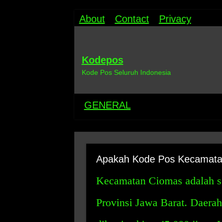
About
Contact
Privacy
Kodepos
Kode Pos Seluruh Indonesia
GENERAL
Apakah Kode Pos Kecamata
Kecamatan Ciomas adalah s
Provinsi Jawa Barat. Daerah