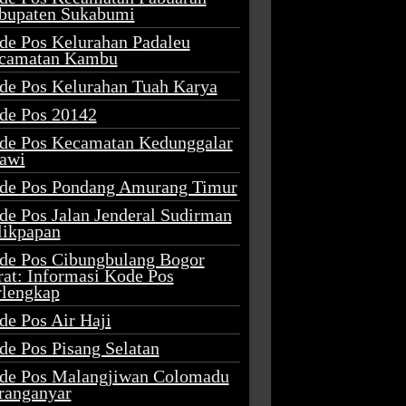
bupaten Sukabumi
de Pos Kelurahan Padaleu
camatan Kambu
de Pos Kelurahan Tuah Karya
de Pos 20142
de Pos Kecamatan Kedunggalar
awi
de Pos Pondang Amurang Timur
de Pos Jalan Jenderal Sudirman
likpapan
de Pos Cibungbulang Bogor
rat: Informasi Kode Pos
rlengkap
de Pos Air Haji
de Pos Pisang Selatan
de Pos Malangjiwan Colomadu
ranganyar