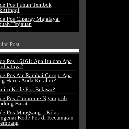
de Pos Puhun Tembok
ittinggi
de Pos Ciparay Majalaya:
buah Tinjauan
lar Post
de Pos 16161: Apa Itu dan Apa
nfaatnya?
de Pos Air Rambai Curup: Apa
ng Harus Anda Ketahui?
a itu Kode Pos Belawa?
de Pos Cimareme Ngamprah
ndung Barat
de Pos Mangsang – Kilas
ngenai Kode Pos di Kecamatan
lembang