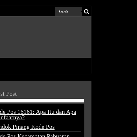
st Post
de Pos 16161: Apa Itu dan Apa
nfaatnya?
ndok Pinang Kode Pos
de Pos Kecamatan Pabuaran