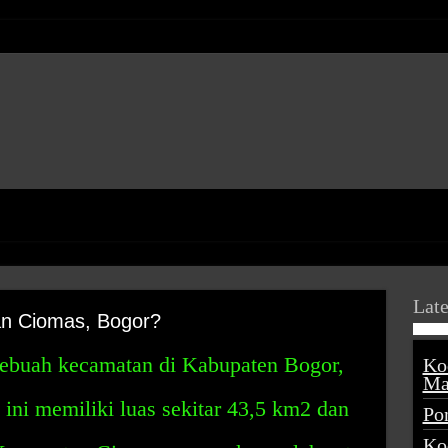
Late
n Ciomas, Bogor?
ebuah kecamatan di Kabupaten Bogor,
Ko
Ma
 ini memiliki luas sekitar 43,5 km2 dan
Po
Ko