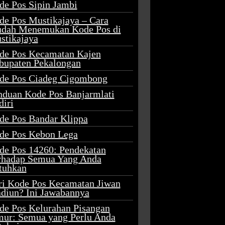
de Pos Sipin Jambi
de Pos Mustikajaya – Cara
dah Menemukan Kode Pos di
stikajaya
de Pos Kecamatan Kajen
bupaten Pekalongan
de Pos Ciadeg Cigombong
nduan Kode Pos Banjarmlati
diri
de Pos Bandar Klippa
de Pos Kebon Lega
de Pos 14260: Pendekatan
rhadap Semua Yang Anda
tuhkan
ri Kode Pos Kecamatan Jiwan
diun? Ini Jawabannya
de Pos Kelurahan Pisangan
mur: Semua yang Perlu Anda