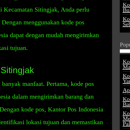
Ko
di Kecamatan Sitingjak, Anda perlu
Buk
Ko
. Dengan menggunakan kode pos
Se
nesia dapat dengan mudah mengirimkan
Popu
asi tujuan.
Ko
Ma
Sitingjak
Ko
Ya
i banyak manfaat. Pertama, kode pos
Ap
esia dalam mengirimkan barang dan
Ko
Ba
n. Dengan kode pos, Kantor Pos Indonesia
Ko
Me
ntifikasi lokasi tujuan dan memastikan
Pa