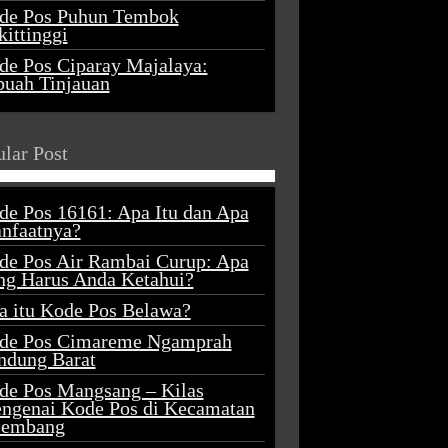
de Pos Puhun Tembok
ittinggi
de Pos Ciparay Majalaya:
buah Tinjauan
lar Post
de Pos 16161: Apa Itu dan Apa
nfaatnya?
de Pos Air Rambai Curup: Apa
ng Harus Anda Ketahui?
a itu Kode Pos Belawa?
de Pos Cimareme Ngamprah
ndung Barat
de Pos Mangsang – Kilas
ngenai Kode Pos di Kecamatan
lembang