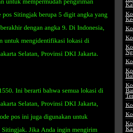
akan untuk mempermudah pengiriman
Ka
Ko
 pos Sitingjak berupa 5 digit angka yang
Ke
berakhir dengan angka 9. Di Indonesia,
Ko
Ko
n untuk mengidentifikasi lokasi di
Ko
Ng
akarta Selatan, Provinsi DKI Jakarta.
Ko
Ko
Ba
Ko
1550. Ini berarti bahwa semua lokasi di
Ba
Te
akarta Selatan, Provinsi DKI Jakarta,
Ko
Ko
ode pos ini juga digunakan untuk
Ko
Ka
Sitingjak. Jika Anda ingin mengirim