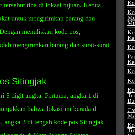
Ko
 tersebut tiba di lokasi tujuan. Kedua,
Ko
Mu
kat untuk mengirimkan barang dan
Mu
n. Dengan menuliskan kode pos,
Ko
Ka
dah mengirimkan barang dan surat-surat
Ko
Pa
Ke
Ko
s Sitingjak
Ko
Ko
ari 5 digit angka. Pertama, angka 1 di
Te
Bu
unjukkan bahwa lokasi ini berada di
Ca
Ma
, angka 2 di tengah kode pos Sitingjak
Ko
Ti