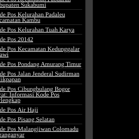
bupaten Sukabumi
de Pos Kelurahan Padaleu
camatan Kambu
de Pos Kelurahan Tuah Karya
de Pos 20142
de Pos Kecamatan Kedunggalar
awi
de Pos Pondang Amurang Timur
de Pos Jalan Jenderal Sudirman
likpapan
de Pos Cibungbulang Bogor
rat: Informasi Kode Pos
rlengkap
de Pos Air Haji
de Pos Pisang Selatan
de Pos Malangjiwan Colomadu
ranganyar