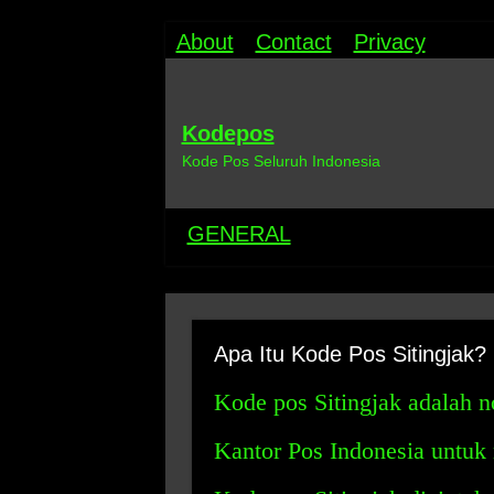
About
Contact
Privacy
Kodepos
Kode Pos Seluruh Indonesia
GENERAL
Apa Itu Kode Pos Sitingjak?
Kode pos Sitingjak adalah 
Kantor Pos Indonesia untuk m