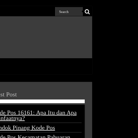
st Post
de Pos 16161: Apa Itu dan Apa
nfaatnya?
ndok Pinang Kode Pos
de Pos Kecamatan Pabuaran