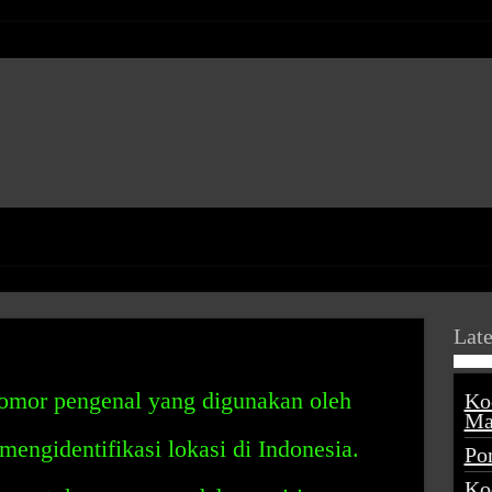
Late
nomor pengenal yang digunakan oleh
Ko
Ma
engidentifikasi lokasi di Indonesia.
Po
Ko