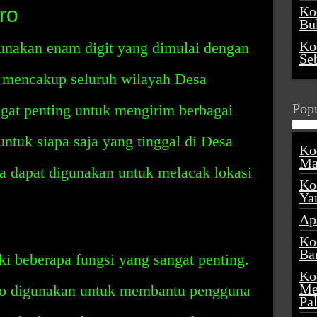
ro
Ko
Buk
Ko
nakan enam digit yang dimulai dengan
Se
 mencakup seluruh wilayah Desa
Popu
gat penting untuk mengirim berbagai
tuk siapa saja yang tinggal di Desa
Ko
Ma
a dapat digunakan untuk melacak lokasi
Ko
Ya
Ap
Ko
Ba
i beberapa fungsi yang sangat penting.
Ko
Me
ro digunakan untuk membantu pengguna
Pa