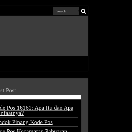
st Post
de Pos 16161: Apa Itu dan Apa
nfaatnya?
ndok Pinang Kode Pos
de Pos Kecamatan Pabuaran