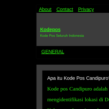
About
Contact
Privacy
Kodepos
Kode Pos Seluruh Indonesia
GENERAL
Apa itu Kode Pos Candipuro
Kode pos Candipuro adalah 
mengidentifikasi lokasi di