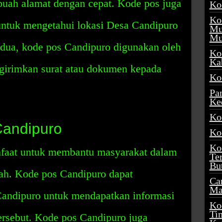
uah alamat dengan cepat. Kode pos juga
Ko
Ko
ntuk mengetahui lokasi Desa Candipuro
Mu
Mu
edua, kode pos Candipuro digunakan oleh
Ko
Ka
girimkan surat atau dokumen kepada
Ko
Pa
Ke
Ko
Candipuro
Ko
Ko
faat untuk membantu masyarakat dalam
Te
Bu
ah. Kode pos Candipuro dapat
Ca
Ma
ndipuro untuk mendapatkan informasi
Ko
Ti
ersebut. Kode pos Candipuro juga