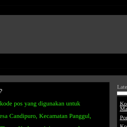
Late
?
kode pos yang digunakan untuk
Ko
Ma
 Desa Candipuro, Kecamatan Panggul,
Po
Ko