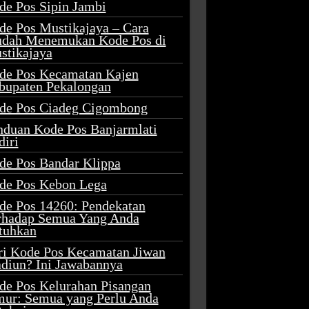
de Pos Sipin Jambi
de Pos Mustikajaya – Cara
dah Menemukan Kode Pos di
stikajaya
de Pos Kecamatan Kajen
bupaten Pekalongan
de Pos Ciadeg Cigombong
nduan Kode Pos Banjarmlati
diri
de Pos Bandar Klippa
de Pos Kebon Lega
de Pos 14260: Pendekatan
rhadap Semua Yang Anda
tuhkan
ri Kode Pos Kecamatan Jiwan
diun? Ini Jawabannya
de Pos Kelurahan Pisangan
mur: Semua yang Perlu Anda