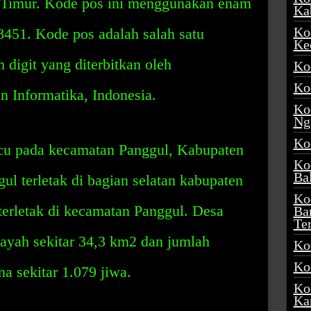
Timur. Kode pos ini menggunakan enam
Ka
Ko
8451. Kode pos adalah salah satu
Ke
m digit yang diterbitkan oleh
Ko
Ko
 Informatika, Indonesia.
Ko
Ng
Ko
u pada kecamatan Panggul, Kabupaten
Ko
Ba
l terletak di bagian selatan kabupaten
Ko
erletak di kecamatan Panggul. Desa
Ba
Te
ayah sekitar 34,3 km2 dan jumlah
Ko
Ko
a sekitar 1.079 jiwa.
Ko
Ka