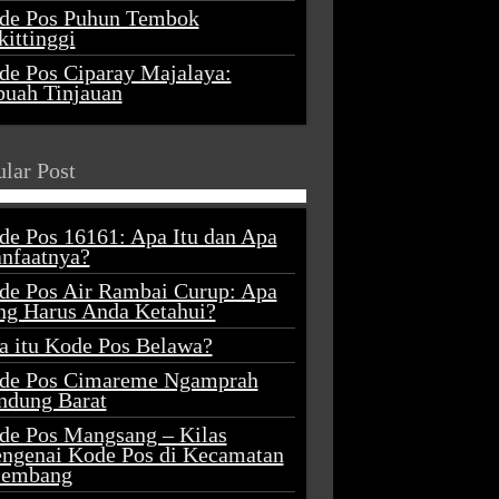
de Pos Puhun Tembok
ittinggi
de Pos Ciparay Majalaya:
buah Tinjauan
lar Post
de Pos 16161: Apa Itu dan Apa
nfaatnya?
de Pos Air Rambai Curup: Apa
ng Harus Anda Ketahui?
a itu Kode Pos Belawa?
de Pos Cimareme Ngamprah
ndung Barat
de Pos Mangsang – Kilas
ngenai Kode Pos di Kecamatan
lembang