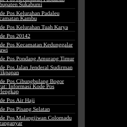
bupaten Sukabumi
de Pos Kelurahan Padaleu
camatan Kambu
de Pos Kelurahan Tuah Karya
de Pos 20142
de Pos Kecamatan Kedunggalar
awi
de Pos Pondang Amurang Timur
de Pos Jalan Jenderal Sudirman
likpapan
de Pos Cibungbulang Bogor
rat: Informasi Kode Pos
rlengkap
de Pos Air Haji
de Pos Pisang Selatan
de Pos Malangjiwan Colomadu
ranganyar