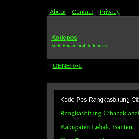
About
Contact
Privacy
Kodepos
Kode Pos Seluruh Indonesia
GENERAL
Kode Pos Rangkasbitung Ci
Rangkasbitung Cibadak adala
Kabupaten Lebak, Banten. Des