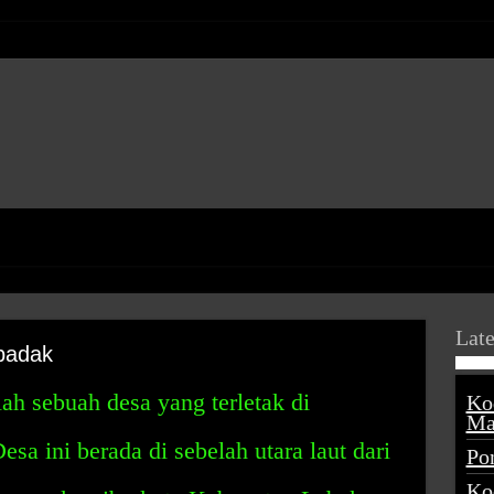
Late
badak
h sebuah desa yang terletak di
Ko
Ma
a ini berada di sebelah utara laut dari
Po
Ko