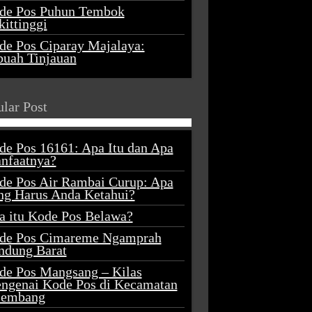
de Pos Puhun Tembok
ittinggi
de Pos Ciparay Majalaya:
buah Tinjauan
lar Post
de Pos 16161: Apa Itu dan Apa
nfaatnya?
de Pos Air Rambai Curup: Apa
ng Harus Anda Ketahui?
a itu Kode Pos Belawa?
de Pos Cimareme Ngamprah
ndung Barat
de Pos Mangsang – Kilas
ngenai Kode Pos di Kecamatan
lembang