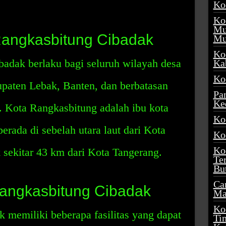
Ko
Ko
Mu
Rangkasbitung Cibadak
Mu
Ko
adak berlaku bagi seluruh wilayah desa
Ka
Ko
bupaten Lebak, Banten, dan berbatasan
Pa
Ke
 Kota Rangkasbitung adalah ibu kota
Ko
erada di sebelah utara laut dari Kota
Ko
Ko
 sekitar 43 km dari Kota Tangerang.
Te
Bu
Ca
 Rangkasbitung Cibadak
Ma
Ko
 memiliki beberapa fasilitas yang dapat
Ti