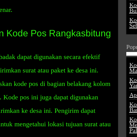
Ko
enar.
Buk
Ko
Se
 Kode Pos Rangkasbitung
Popu
adak dapat digunakan secara efektif
Ko
rimkan surat atau paket ke desa ini.
Ma
Ko
iskan kode pos di bagian belakang kolom
Ya
Ap
t. Kode pos ini juga dapat digunakan
Ko
Ba
rimkan ke desa ini. Pengirim dapat
Ko
tuk mengetahui lokasi tujuan surat atau
Me
Pa