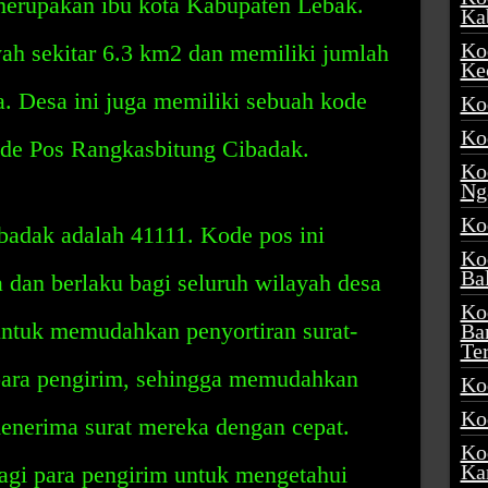
merupakan ibu kota Kabupaten Lebak.
Ka
Ko
yah sekitar 6.3 km2 dan memiliki jumlah
Ke
. Desa ini juga memiliki sebuah kode
Ko
Ko
de Pos Rangkasbitung Cibadak.
Ko
Ng
Ko
adak adalah 41111. Kode pos ini
Ko
Ba
a dan berlaku bagi seluruh wilayah desa
Ko
 untuk memudahkan penyortiran surat-
Ba
Te
 para pengirim, sehingga memudahkan
Ko
Ko
menerima surat mereka dengan cepat.
Ko
Ka
agi para pengirim untuk mengetahui