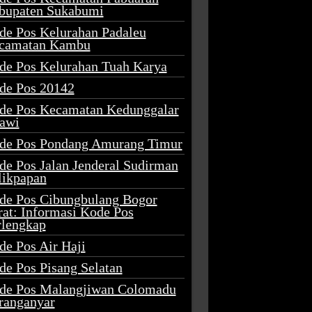
bupaten Sukabumi
de Pos Kelurahan Padaleu
camatan Kambu
de Pos Kelurahan Tuah Karya
de Pos 20142
de Pos Kecamatan Kedunggalar
awi
de Pos Pondang Amurang Timur
de Pos Jalan Jenderal Sudirman
likpapan
de Pos Cibungbulang Bogor
rat: Informasi Kode Pos
rlengkap
de Pos Air Haji
de Pos Pisang Selatan
de Pos Malangjiwan Colomadu
ranganyar