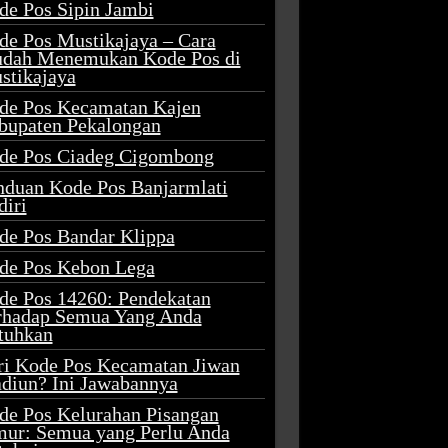
de Pos Sipin Jambi
de Pos Mustikajaya – Cara
dah Menemukan Kode Pos di
stikajaya
de Pos Kecamatan Kajen
bupaten Pekalongan
de Pos Ciadeg Cigombong
nduan Kode Pos Banjarmlati
diri
de Pos Bandar Klippa
de Pos Kebon Lega
de Pos 14260: Pendekatan
rhadap Semua Yang Anda
tuhkan
ri Kode Pos Kecamatan Jiwan
diun? Ini Jawabannya
de Pos Kelurahan Pisangan
mur: Semua yang Perlu Anda