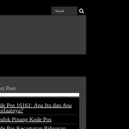
st Post
de Pos 16161: Apa Itu dan Apa
nfaatnya?
ndok Pinang Kode Pos
de Pos Kecamatan Pabuaran