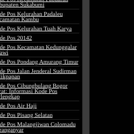
bupaten Sukabumi
de Pos Kelurahan Padaleu
camatan Kambu
de Pos Kelurahan Tuah Karya
de Pos 20142
de Pos Kecamatan Kedunggalar
awi
de Pos Pondang Amurang Timur
de Pos Jalan Jenderal Sudirman
likpapan
de Pos Cibungbulang Bogor
rat: Informasi Kode Pos
rlengkap
de Pos Air Haji
de Pos Pisang Selatan
de Pos Malangjiwan Colomadu
ranganyar