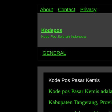
About
Contact
Privacy
Kodepos
Kode Pos Seluruh Indonesia
GENERAL
Kode Pos Pasar Kemis
Kode pos Pasar Kemis adala
Kabupaten Tangerang, Provin