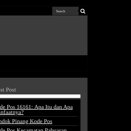
st Post
de Pos 16161: Apa Itu dan Apa
nfaatnya?
ndok Pinang Kode Pos
de Pos Kecamatan Pabuaran