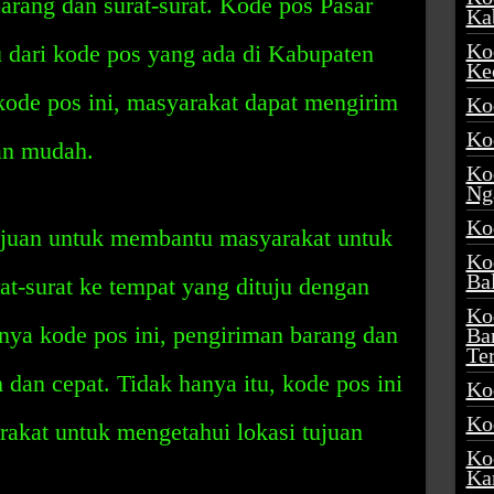
ang dan surat-surat. Kode pos Pasar
Ka
Ko
 dari kode pos yang ada di Kabupaten
Ke
ode pos ini, masyarakat dapat mengirim
Ko
Ko
an mudah.
Ko
Ng
Ko
ujuan untuk membantu masyarakat untuk
Ko
Ba
t-surat ke tempat yang dituju dengan
Ko
nya kode pos ini, pengiriman barang dan
Ba
Te
 dan cepat. Tidak hanya itu, kode pos ini
Ko
Ko
akat untuk mengetahui lokasi tujuan
Ko
Ka