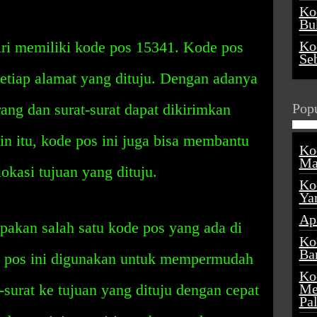
Ko
Buk
ri memiliki kode pos 15341. Kode pos
Ko
Se
etiap alamat yang dituju. Dengan adanya
ang dan surat-surat dapat dikirimkan
Popu
in itu, kode pos ini juga bisa membantu
Ko
Ma
okasi tujuan yang dituju.
Ko
Ya
Ap
akan salah satu kode pos yang ada di
Ko
Ba
 pos ini digunakan untuk mempermudah
Ko
-surat ke tujuan yang dituju dengan cepat
Me
Pa