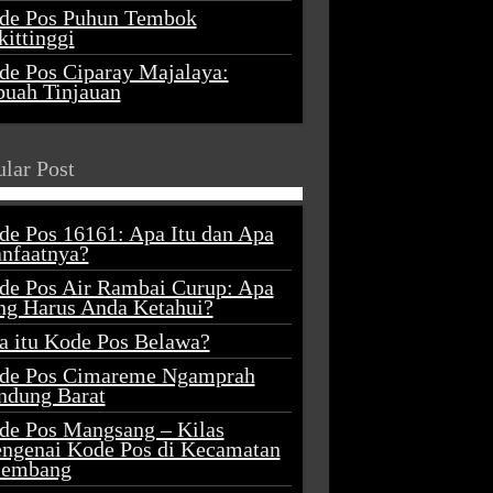
de Pos Puhun Tembok
ittinggi
de Pos Ciparay Majalaya:
buah Tinjauan
lar Post
de Pos 16161: Apa Itu dan Apa
nfaatnya?
de Pos Air Rambai Curup: Apa
ng Harus Anda Ketahui?
a itu Kode Pos Belawa?
de Pos Cimareme Ngamprah
ndung Barat
de Pos Mangsang – Kilas
ngenai Kode Pos di Kecamatan
lembang