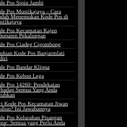
de Pos Sipin Jambi
de Pos Mustikajaya – Cara
dah Menemukan Kode Pos di
stikajaya
de Pos Kecamatan Kajen
bupaten Pekalongan
de Pos Ciadeg Cigombong
nduan Kode Pos Banjarmlati
diri
de Pos Bandar Klippa
de Pos Kebon Lega
de Pos 14260: Pendekatan
rhadap Semua Yang Anda
tuhkan
ri Kode Pos Kecamatan Jiwan
diun? Ini Jawabannya
de Pos Kelurahan Pisangan
mur: Semua yang Perlu Anda