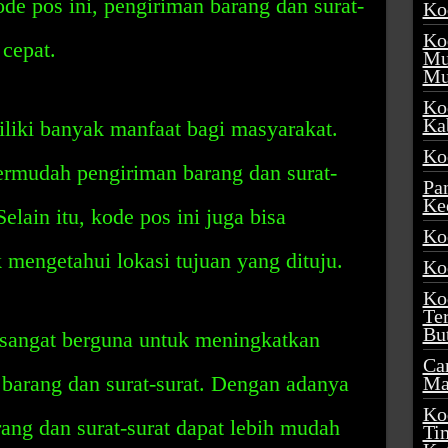
de pos ini, pengiriman barang dan surat-
Ko
Ko
 cepat.
Mu
Mu
Ko
Ka
iki banyak manfaat bagi masyarakat.
Ko
rmudah pengiriman barang dan surat-
Pa
Ke
Selain itu, kode pos ini juga bisa
Ko
mengetahui lokasi tujuan yang dituju.
Ko
Ko
Te
Bu
sangat berguna untuk meningkatkan
Ca
 barang dan surat-surat. Dengan adanya
Ma
Ko
rang dan surat-surat dapat lebih mudah
Ti