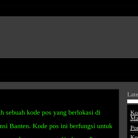
Late
h sebuah kode pos yang berlokasi di
Ko
Ma
si Banten. Kode pos ini berfungsi untuk
Po
Ko