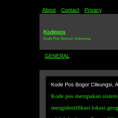
About
Contact
Privacy
Kodepos
Kode Pos Seluruh Indonesia
GENERAL
Kode Pos Bogor Cileungsi,
Kode pos merupakan sistem
mengidentifikasi lokasi geog