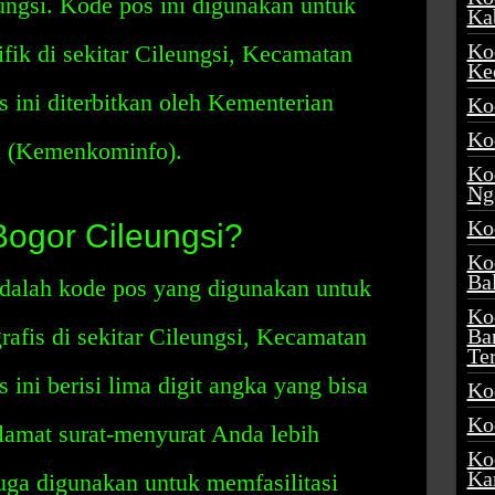
ungsi. Kode pos ini digunakan untuk
Ka
Ko
ifik di sekitar Cileungsi, Kecamatan
Ke
 ini diterbitkan oleh Kementerian
Ko
Ko
a (Kemenkominfo).
Ko
Ng
Ko
Bogor Cileungsi?
Ko
Ba
dalah kode pos yang digunakan untuk
Ko
rafis di sekitar Cileungsi, Kecamatan
Ba
Te
ini berisi lima digit angka yang bisa
Ko
Ko
amat surat-menyurat Anda lebih
Ko
Ka
juga digunakan untuk memfasilitasi