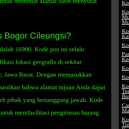
untuk membuat alamat surat-menyurat
Ko
Ko
Mu
Mu
Ko
s Bogor Cileungsi?
Ka
Ko
alah 16900. Kode pos ini selalu
Pa
Ke
kasi lokasi geografis di sekitar
Ko
r, Jawa Barat. Dengan memasukkan
Ko
Ko
mastikan bahwa alamat tujuan Anda dapat
Te
Bu
eh pihak yang bertanggung jawab. Kode
Ca
Ma
 untuk memfasilitasi pengiriman barang
Ko
Ti