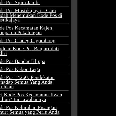
de Pos Sipin Jambi
de Pos Mustikajaya – Cara
dah Menemukan Kode Pos di
stikajaya
de Pos Kecamatan Kajen
bupaten Pekalongan
de Pos Ciadeg Cigombong
nduan Kode Pos Banjarmlati
diri
de Pos Bandar Klippa
de Pos Kebon Lega
de Pos 14260: Pendekatan
rhadap Semua Yang Anda
tuhkan
ri Kode Pos Kecamatan Jiwan
diun? Ini Jawabannya
de Pos Kelurahan Pisangan
mur: Semua yang Perlu Anda