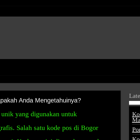
Late
 Apakah Anda Mengetahuinya?
 unik yang digunakan untuk
Ko
Ma
rafis. Salah satu kode pos di Bogor
Po
Ko