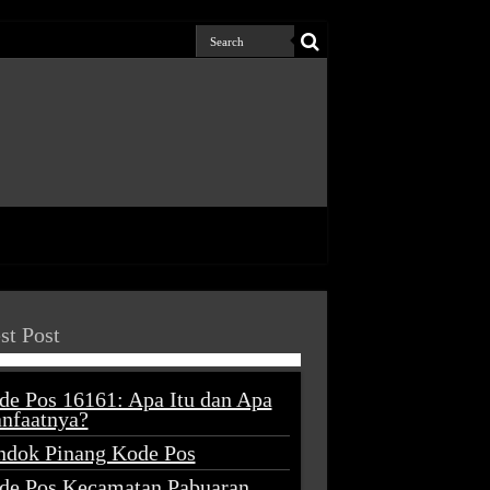
st Post
de Pos 16161: Apa Itu dan Apa
nfaatnya?
ndok Pinang Kode Pos
de Pos Kecamatan Pabuaran