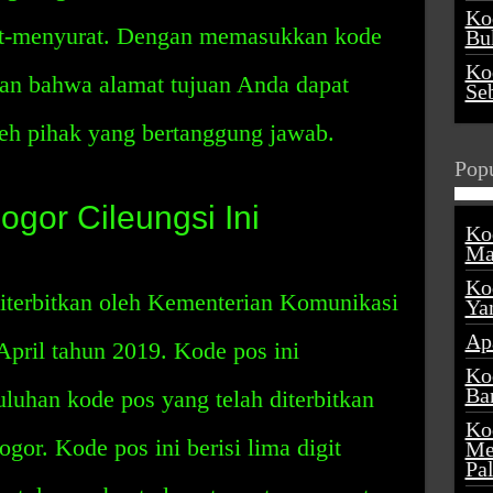
Ko
rat-menyurat. Dengan memasukkan kode
Buk
Ko
kan bahwa alamat tujuan Anda dapat
Se
eh pihak yang bertanggung jawab.
Popu
gor Cileungsi Ini
Ko
Ma
Ko
iterbitkan oleh Kementerian Komunikasi
Ya
Ap
April tahun 2019. Kode pos ini
Ko
Ba
uluhan kode pos yang telah diterbitkan
Ko
or. Kode pos ini berisi lima digit
Me
Pa