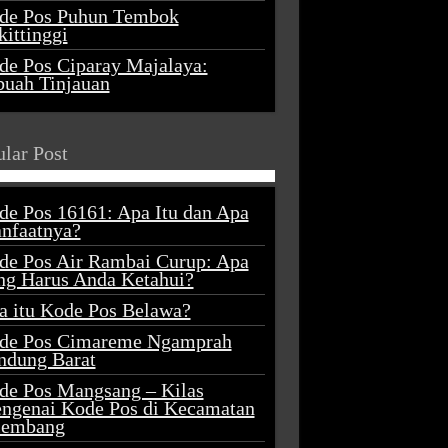
de Pos Puhun Tembok
ittinggi
de Pos Ciparay Majalaya:
buah Tinjauan
lar Post
de Pos 16161: Apa Itu dan Apa
nfaatnya?
de Pos Air Rambai Curup: Apa
ng Harus Anda Ketahui?
a itu Kode Pos Belawa?
de Pos Cimareme Ngamprah
ndung Barat
de Pos Mangsang – Kilas
ngenai Kode Pos di Kecamatan
lembang