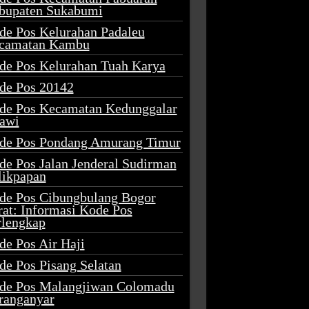
bupaten Sukabumi
de Pos Kelurahan Padaleu
camatan Kambu
de Pos Kelurahan Tuah Karya
de Pos 20142
de Pos Kecamatan Kedunggalar
awi
de Pos Pondang Amurang Timur
de Pos Jalan Jenderal Sudirman
likpapan
de Pos Cibungbulang Bogor
rat: Informasi Kode Pos
rlengkap
de Pos Air Haji
de Pos Pisang Selatan
de Pos Malangjiwan Colomadu
ranganyar